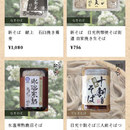
新そば 献上 石臼挽き蕎
新そば 日光例幣使そば街
麦
道 自家挽き生そば
¥1,080
¥756
氷温寒熟鹿沼そば
日光十割そば三人前そばつ