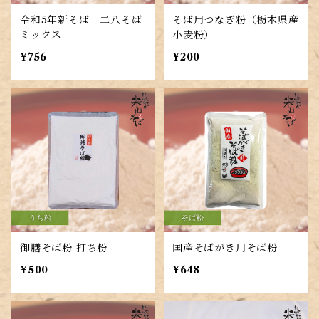
令和5年新そば 二八そば
そば用つなぎ粉（栃木県産
ミックス
小麦粉）
¥756
¥200
御膳そば粉 打ち粉
国産そばがき用そば粉
¥500
¥648