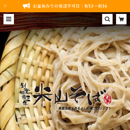
お盆休みでの発送不可日：8/13～8/16
米山そば｜産直通販「あるよ」応援
プロジェクト