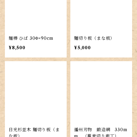
麺棒 ひば 30Φ×90cm
麵切り板（まな板）
¥8,500
¥5,000
日光杉並木 麵切り板（ま
播州刃物 鍛造網 330m
な板）
m （蕎麦切り庖丁）