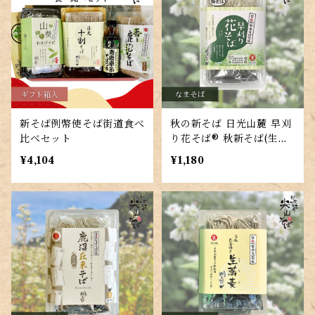
新そば例幣使そば街道食べ
秋の新そば 日光山麓 早刈
比べセット
り花そば® 秋新そば(生そ
ば)二人前 江戸そばつゆ付
¥4,104
¥1,180
き