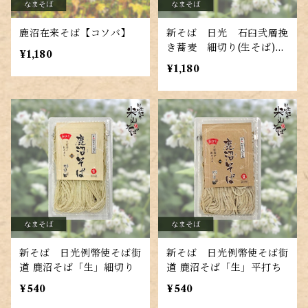
鹿沼在来そば【コソバ】
新そば 日光 石臼弐層挽
き蕎麦 細切り(生そば)二
¥1,180
人前 そばつゆ付
¥1,180
新そば 日光例幣使そば街
新そば 日光例幣使そば街
道 鹿沼そば「生」細切り
道 鹿沼そば「生」平打ち
¥540
¥540