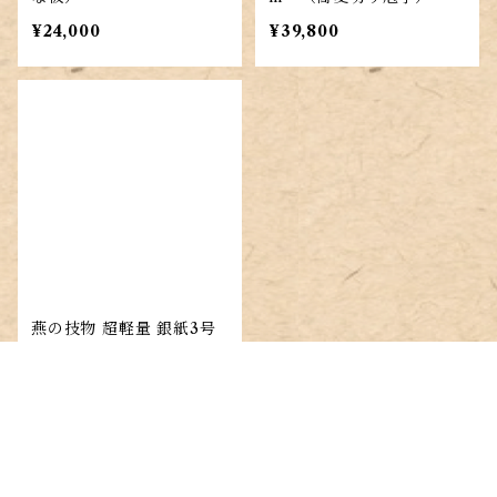
¥24,000
¥39,800
燕の技物 超軽量 銀紙3号
500g 330mm（蕎麦切り
庖丁）
¥176,000
キーワードから探す
メディア情報