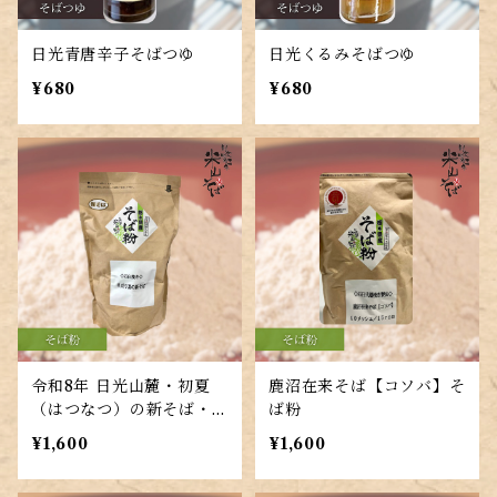
日光青唐辛子そばつゆ
日光くるみそばつゆ
¥680
¥680
令和8年 日光山麓・初夏
鹿沼在来そば【コソバ】そ
（はつなつ）の新そば・石
ば粉
臼挽きそば粉
¥1,600
¥1,600