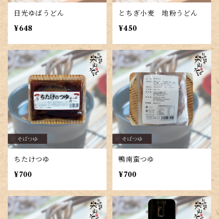
日光ゆばうどん
とちぎ小麦 地粉うどん
¥648
¥450
ちたけつゆ
鴨南蛮つゆ
¥700
¥700