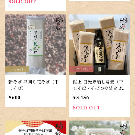
SOLD OUT
新そば 早刈り花そば（干
献上 日光寒晒し蕎麦（干
しそば）
しそば・そばつゆ詰合せ）
8人前
¥600
¥3,456
SOLD OUT