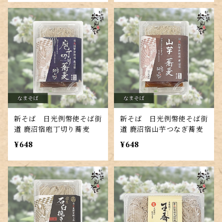
新そば 日光例幣使そば街
新そば 日光例幣使そば街
道 鹿沼宿庖丁切り蕎麦
道 鹿沼宿山芋つなぎ蕎麦
¥648
¥648