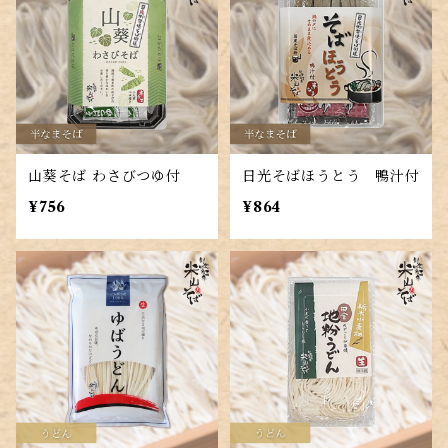
山葵そば わさびつゆ付
日光そばほうとう 鴨汁付
¥756
¥864