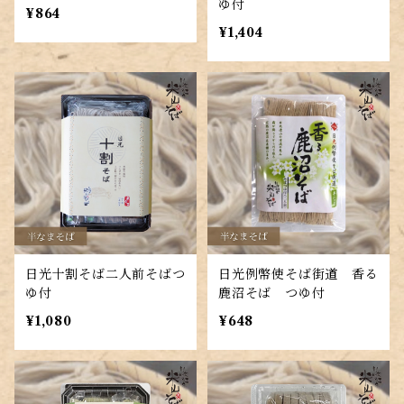
ゆ付
¥864
¥1,404
日光十割そば二人前そばつ
日光例幣使そば街道 香る
ゆ付
鹿沼そば つゆ付
¥1,080
¥648