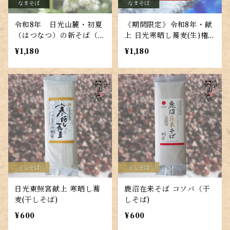
令和8年 日光山麓・初夏
《期間限定》令和8年・献
（はつなつ）の新そば（な
上 日光寒晒し蕎麦(生)権
まそば） 細切り二人前江
現水仕込み
¥1,180
¥1,180
戸そばつゆ付
日光東照宮献上 寒晒し蕎
鹿沼在来そば コソバ（干
麦(干しそば)
しそば)
¥600
¥600