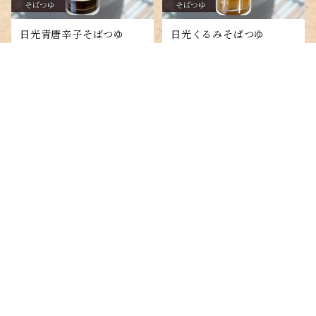
日光青唐辛子そばつゆ
日光くるみそばつゆ
¥680
¥680
キーワードから探す
カテゴリから探す
令和8年 日光山麓・初夏
鹿沼在来そば【コソバ】そ
蕎麦
（はつなつ）の新そば・石
ば粉
臼挽きそば粉
¥1,600
¥1,600
そば茶