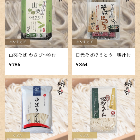
山葵そば わさびつゆ付
日光そばほうとう 鴨汁付
¥756
¥864