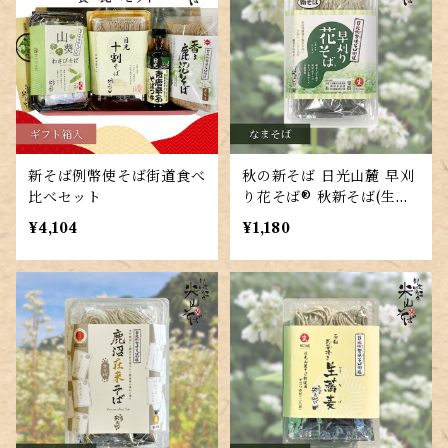
新そば例幣使そば街道食べ
秋の新そば 日光山麓 早刈
比べセット
り花そば® 秋新そば(生そ
ば)二人前 江戸そばつゆ付
¥4,104
¥1,180
き